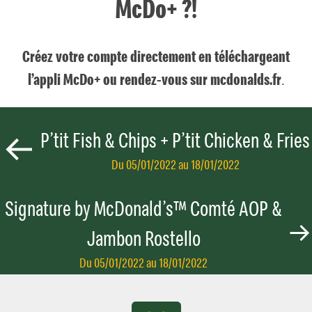
McDo+ ?!
Créez votre compte directement en téléchargeant
l’appli McDo+ ou rendez-vous sur
mcdonalds.fr
.
P’tit Fish & Chips + P’tit Chicken & Fries
Du 05/01/2022
au 18/01/2022
Signature by McDonald’s™ Comté AOP &
Jambon Rostello
Du 05/01/2022
au 18/01/2022