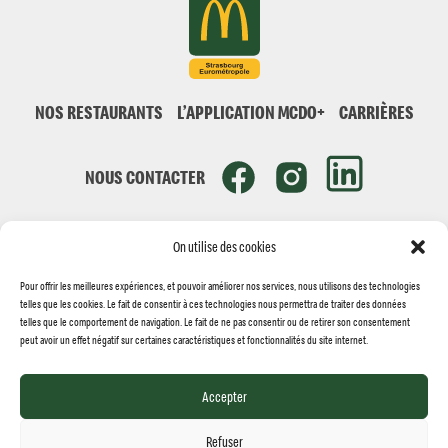
NOS RESTAURANTS
L’APPLICATION MCDO+
CARRIÈRES
NOUS CONTACTER
On utilise des cookies
Pour offrir les meilleures expériences, et pouvoir améliorer nos services, nous utilisons des technologies
telles que les cookies. Le fait de consentir à ces technologies nous permettra de traiter des données
© MCDONALD'S STRASBOURG 2026
telles que le comportement de navigation. Le fait de ne pas consentir ou de retirer son consentement
peut avoir un effet négatif sur certaines caractéristiques et fonctionnalités du site internet.
Réalisation
Jolifish Europe
Accepter
MENTIONS LÉGALES
POLITIQUE DES COOKIES
POLITIQUE DE VIE PRIVÉE
Refuser