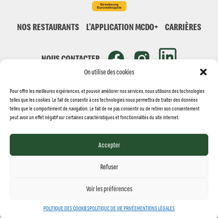
NOS RESTAURANTS
L’APPLICATION MCDO+
CARRIÈRES
NOUS CONTACTER
On utilise des cookies
Pour offrir les meilleures expériences, et pouvoir améliorer nos services, nous utilisons des technologies
telles que les cookies. Le fait de consentir à ces technologies nous permettra de traiter des données
telles que le comportement de navigation. Le fait de ne pas consentir ou de retirer son consentement
peut avoir un effet négatif sur certaines caractéristiques et fonctionnalités du site internet.
© MCDONALD'S STRASBOURG 2026
Réalisation
Jolifish Europe
Accepter
MENTIONS LÉGALES
POLITIQUE DES COOKIES
POLITIQUE DE VIE PRIVÉE
Refuser
Voir les préférences
MENU
POLITIQUE DES COOKIES
POLITIQUE DE VIE PRIVÉE
MENTIONS LÉGALES