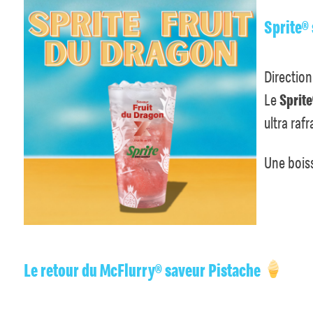
Sprite® 
Direction
Le
Sprite
ultra raf
Une bois
Le retour du McFlurry® saveur Pistache