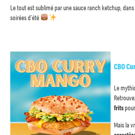
Le tout est sublimé par une sauce ranch ketchup, dans 
soirées d’été
CBO Cur
Le myth
Retrouve
frits
pour
Mais la v
caractère