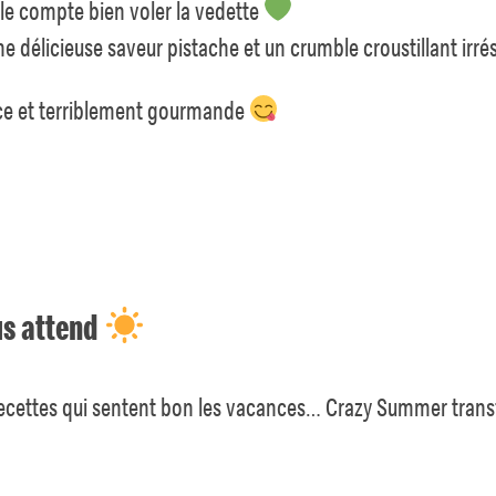
lle compte bien voler la vedette
 délicieuse saveur pistache et un crumble croustillant irrési
uce et terriblement gourmande
s attend
s recettes qui sentent bon les vacances… Crazy Summer tra