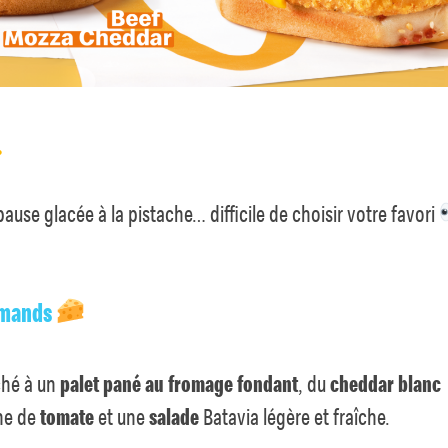
…
use glacée à la pistache… difficile de choisir votre favori
urmands
ché à un
palet pané au fromage fondant
, du
cheddar blanc
che de
tomate
et une
salade
Batavia légère et fraîche.