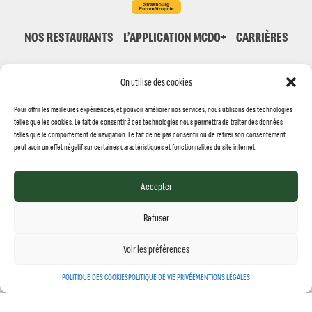
NOS RESTAURANTS
L’APPLICATION MCDO+
CARRIÈRES
NOUS CONTACTER
On utilise des cookies
Pour offrir les meilleures expériences, et pouvoir améliorer nos services, nous utilisons des technologies
telles que les cookies. Le fait de consentir à ces technologies nous permettra de traiter des données
telles que le comportement de navigation. Le fait de ne pas consentir ou de retirer son consentement
peut avoir un effet négatif sur certaines caractéristiques et fonctionnalités du site internet.
© MCDONALD'S STRASBOURG 2026
Accepter
Réalisation
Jolifish Europe
Refuser
MENTIONS LÉGALES
POLITIQUE DES COOKIES
POLITIQUE DE VIE PRIVÉE
Voir les préférences
MENU
POLITIQUE DES COOKIES
POLITIQUE DE VIE PRIVÉE
MENTIONS LÉGALES