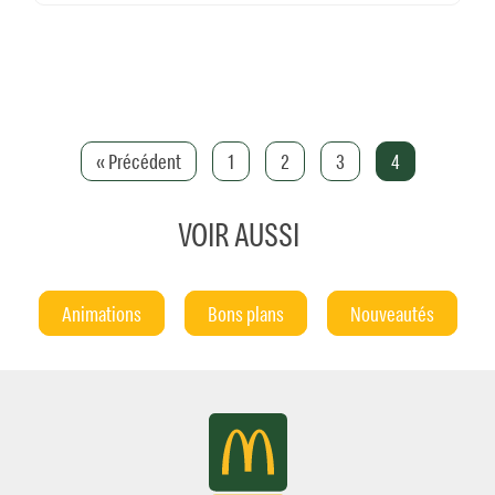
« Précédent
1
2
3
4
VOIR AUSSI
Animations
Bons plans
Nouveautés