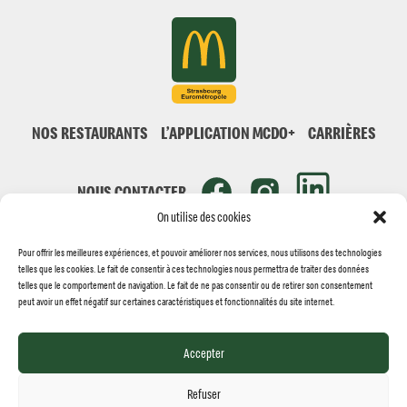
NOS RESTAURANTS
L’APPLICATION MCDO+
CARRIÈRES
NOUS CONTACTER
On utilise des cookies
Pour offrir les meilleures expériences, et pouvoir améliorer nos services, nous utilisons des technologies
telles que les cookies. Le fait de consentir à ces technologies nous permettra de traiter des données
telles que le comportement de navigation. Le fait de ne pas consentir ou de retirer son consentement
peut avoir un effet négatif sur certaines caractéristiques et fonctionnalités du site internet.
© MCDONALD'S STRASBOURG 2026
Réalisation
Jolifish Europe
Accepter
MENTIONS LÉGALES
POLITIQUE DES COOKIES
POLITIQUE DE VIE PRIVÉE
Refuser