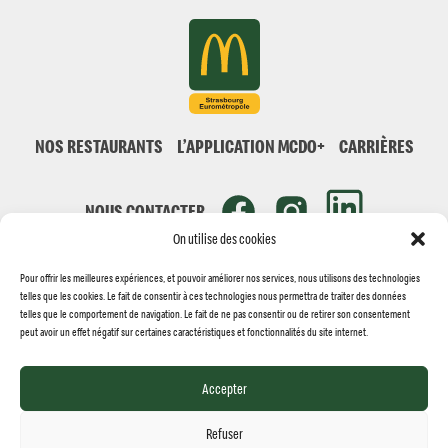
NOS RESTAURANTS
L’APPLICATION MCDO+
CARRIÈRES
NOUS CONTACTER
On utilise des cookies
Pour offrir les meilleures expériences, et pouvoir améliorer nos services, nous utilisons des technologies
telles que les cookies. Le fait de consentir à ces technologies nous permettra de traiter des données
telles que le comportement de navigation. Le fait de ne pas consentir ou de retirer son consentement
peut avoir un effet négatif sur certaines caractéristiques et fonctionnalités du site internet.
© MCDONALD'S STRASBOURG 2026
Réalisation
Jolifish Europe
Accepter
MENTIONS LÉGALES
POLITIQUE DES COOKIES
POLITIQUE DE VIE PRIVÉE
Refuser